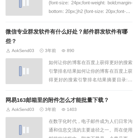
{font-size: 24px;font-weight: bold;margin-
bottom: 20px;}h2 {font-size: 20px;font-wei
ght: bold;margin-bottom...
微信专业群发软件有什么好处？邮件群发软件有哪
些？
AokSend03
3年前
890
如何让你的博客在百度上获得更好的搜索
引擎排名结果如何让你的博客在百度上获
得更好的搜索引擎排名结果摘要目录:为
什么优化博客对于百度排名很重要SEO技
巧：关键词密度与分布专业群发软件：提
网易163邮箱里的附件怎么才能批量下载？
高博客曝光的有效工具内链和外链：增加
AokSend03
3年前
1403
百度收录与权重为什么优化博客对于百度
在数字化时代，电子邮件成为人们日常沟
排名很重要随着互联网的普及，越来越多
通和信息交流的主要途径之一。而在使用
的人通过搜...