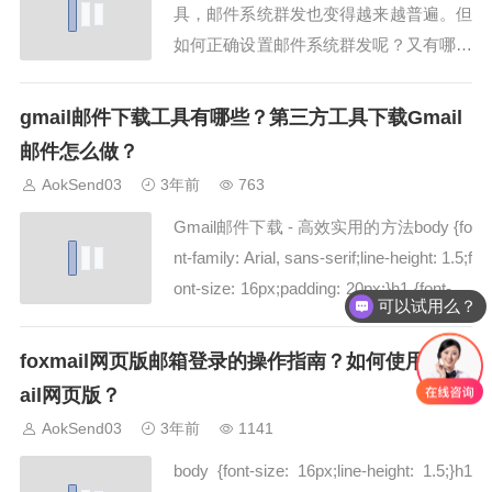
具，邮件系统群发也变得越来越普遍。但
如何正确设置邮件系统群发呢？又有哪些
邮件群发方法及其系统可供选择？下面就
为大家揭晓答案。一、邮件系统群发的正
gmail邮件下载工具有哪些？第三方工具下载Gmail
确设置方法选择合适的邮件群发系统：市
邮件怎么做？
场上有许多邮件群发系统可供选择，如蜂
AokSend03
3年前
763
邮EDM、SendGrid等。选择一个可靠的
Gmail邮件下载 - 高效实用的方法body {fo
系统...
nt-family: Arial, sans-serif;line-height: 1.5;f
ont-size: 16px;padding: 20px;}h1 {font-siz
可以试用么？
e: 24px;font-weight: bold;margin-b...
foxmail网页版邮箱登录的操作指南？如何使用foxm
ail网页版？
AokSend03
3年前
1141
body {font-size: 16px;line-height: 1.5;}h1