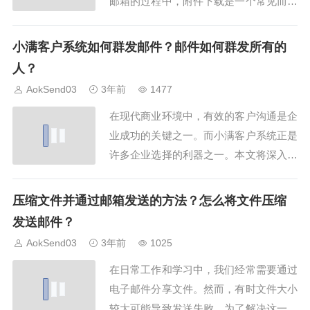
邮箱的过程中，附件下载是一个常见而重
要的操作，特别是对于那些使用网易163
邮箱的用户。本文将为您详细介绍在网易
小满客户系统如何群发邮件？邮件如何群发所有的
163邮箱中如何高效地批量下载附件。探
人？
秘网易163邮箱附件下载的方法首先，让
AokSend03
3年前
1477
我们一探究竟，网易163邮箱里的附件怎
在现代商业环境中，有效的客户沟通是企
么才...
业成功的关键之一。而小满客户系统正是
许多企业选择的利器之一。本文将深入探
讨小满客户系统中如何实现群发邮件的功
能，以及在邮件群发过程中如何覆盖所有
压缩文件并通过邮箱发送的方法？怎么将文件压缩
的目标人群。初识小满客户系统首先，让
发送邮件？
我们来认识一下小满客户系统。作为一款
AokSend03
3年前
1025
全面的客户管理工具，它提供了多种功
在日常工作和学习中，我们经常需要通过
能，包括客户信...
电子邮件分享文件。然而，有时文件大小
较大可能导致发送失败。为了解决这一问