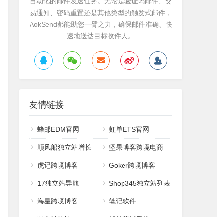
自动化的邮件发送任务。无论是验证码邮件、交
易通知、密码重置还是其他类型的触发式邮件，
AokSend都能助您一臂之力，确保邮件准确、快
速地送达目标收件人。
友情链接
蜂邮EDM官网
虹单ETS官网
顺风船独立站增长
坚果博客跨境电商
虎记跨境博客
Goker跨境博客
17独立站导航
Shop345独立站列表
海星跨境博客
笔记软件