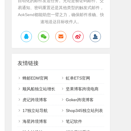
自动化的邮件发送任务。无论是验证码邮件、交
易通知、密码重置还是其他类型的触发式邮件，
AokSend都能助您一臂之力，确保邮件准确、快
速地送达目标收件人。
友情链接
蜂邮EDM官网
虹单ETS官网
顺风船独立站增长
坚果博客跨境电商
虎记跨境博客
Goker跨境博客
17独立站导航
Shop345独立站列表
海星跨境博客
笔记软件