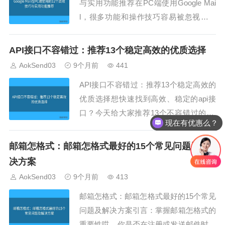
与实用功能推荐在PC端使用Google Mai
l，很多功能和操作技巧容易被忽视。本
文由AokSend团队整理，结合api sp、在
线api、接口api、api接口大全及api管理技
API接口不容错过：推荐13个稳定高效的优质选择
术，从12个角度分享PC端使用Gmail的高
AokSend03
9个月前
441
效技巧与实用功能，帮助用户...
API接口不容错过：推荐13个稳定高效的
优质选择想快速找到高效、稳定的api接
口？今天给大家推荐13个不容错过的api
现在有优惠么？
接口，让你在开发中省心又省力。AokSe
nd的api接口也是高质量选择之一，非常
邮箱怎格式：邮箱怎格式最好的15个常见问题及解
值得参考。1. API接口的定义api接口其实
决方案
就是程序间的数据桥梁，通过api接口，
AokSend03
9个月前
413
程序可以互相获取和...
邮箱怎格式：邮箱怎格式最好的15个常见
问题及解决方案引言：掌握邮箱怎格式的
重要性哎，你是否在注册或发送邮件时遇