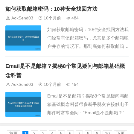
器成为了必备工具。正确选择一个高效、
如何获取邮箱密码：10种安全找回方法
可靠的网页邮箱提取器，不仅能节省大量
AokSend03
10个月前
484
时间，还能提高数据准确性。本文将为你
如何获取邮箱密码：10种安全找回方法我
推荐2024年排名前6的高效网页邮箱提取
们经常忘记邮箱密码，尤其是多个邮箱账
器...
户并存的情况下。那到底如何获取邮箱密
码？AokSend为大家准备了10种最安全、
最实用的邮箱密码找回方法，让你在最短
Email是不是邮箱？揭秘8个常见疑问与邮箱基础概
时间内重新登录。1. 如何获取邮箱密码：
念科普
使用绑定手机号验证如果你绑定了手机
AokSend03
10个月前
454
号，可以通过短信验证找回密码。Aok...
Email是不是邮箱？揭秘8个常见疑问与邮
箱基础概念科普很多新手朋友在接触电子
邮件时常常会问：“Email是不是邮箱？”实
际上，Email 就是电子邮件的英文简称，
是现代办公和沟通中不可或缺的工具。今
首页
1
2
3
4
5
6
7
8
9
10
下页