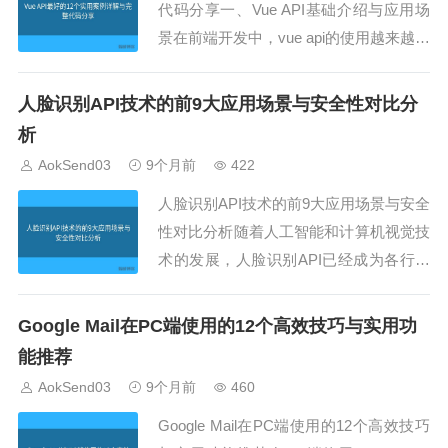
代码分享一、Vue API基础介绍与应用场
景在前端开发中，vue api的使用越来越广
泛，特别是随着Vue 3 Composition API的
推出，开发者可以更加灵活地组合功能。
人脸识别API技术的前9大应用场景与安全性对比分
AokSend的团队在实践中发现，掌握vue
析
api的核心概念，对于构建高效...
AokSend03
9个月前
422
人脸识别API技术的前9大应用场景与安全
性对比分析随着人工智能和计算机视觉技
术的发展，人脸识别API已经成为各行业
数字化升级的重要工具。无论是在安全管
理、金融支付，还是在商业营销和教育场
Google Mail在PC端使用的12个高效技巧与实用功
景中，人脸识别API都发挥着关键作用。
能推荐
本文将详细解析人脸识别API的九大应用
AokSend03
9个月前
460
场景，并对安全性进行对比分析，同时介
Google Mail在PC端使用的12个高效技巧
绍...