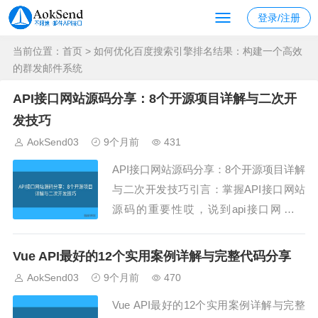
登录/注册
当前位置：
首页
> 如何优化百度搜索引擎排名结果：构建一个高效
的群发邮件系统
API接口网站源码分享：8个开源项目详解与二次开
发技巧
AokSend03
9个月前
431
API接口网站源码分享：8个开源项目详解
与二次开发技巧引言：掌握API接口网站
源码的重要性哎，说到api接口网站源
码，很多开发者希望通过开源项目快速学
习和搭建自己的接口网站。掌握开源api
Vue API最好的12个实用案例详解与完整代码分享
接口网站源码不仅能节省开发时间，还能
AokSend03
9个月前
470
帮助开发者理解接口设计和系统架构。本
Vue API最好的12个实用案例详解与完整
文结合AokSend实际案例，分享8个优...