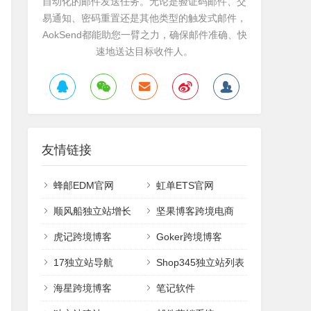
自动化的邮件发送任务。无论是验证码邮件、交
易通知、密码重置还是其他类型的触发式邮件，
AokSend都能助您一臂之力，确保邮件准确、快
速地送达目标收件人。
友情链接
蜂邮EDM官网
虹单ETS官网
顺风船独立站增长
坚果博客跨境电商
虎记跨境博客
Goker跨境博客
17独立站导航
Shop345独立站列表
海星跨境博客
笔记软件