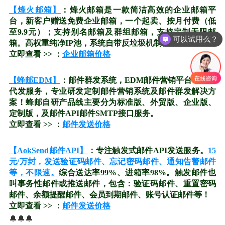
【烽火邮箱】
：烽火邮箱是一款简洁高效的企业邮箱平
台，新客户赠送免费企业邮箱，一个起卖、按月付费（低
至9.9元）；支持别名邮箱及群组邮箱，支持定制无限邮
可以试用么？
箱。高权重纯净IP池，系统自带反垃圾机制。
立即查看 >> ：
企业邮箱价格
【蜂邮EDM】
：邮件群发系统，EDM邮件营销平台，邮件
代发服务，专业研发定制邮件营销系统及邮件群发解决方
案！蜂邮自研产品线主要分为标准版、外贸版、企业版、
定制版，及邮件API邮件SMTP接口服务。
立即查看 >> ：
邮件发送价格
【AokSend邮件API】
：专注触发式邮件API发送服务。
15
元/万封，发送验证码邮件、忘记密码邮件、通知告警邮件
等，不限速。
综合送达率99%、进箱率98%。触发邮件也
叫事务性邮件或推送邮件，包含：验证码邮件、重置密码
邮件、余额提醒邮件、会员到期邮件、账号认证邮件等！
立即查看 >> ：
邮件发送价格
🔔🔔🔔